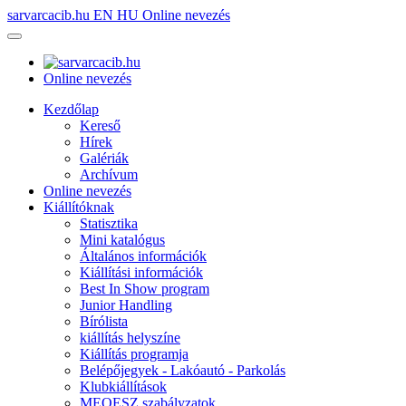
sarvarcacib.hu
EN
HU
Online nevezés
Online nevezés
Kezdőlap
Kereső
Hírek
Galériák
Archívum
Online nevezés
Kiállítóknak
Statisztika
Mini katalógus
Általános információk
Kiállítási információk
Best In Show program
Junior Handling
Bírólista
kiállítás helyszíne
Kiállítás programja
Belépőjegyek - Lakóautó - Parkolás
Klubkiállítások
MEOESZ szabályzatok