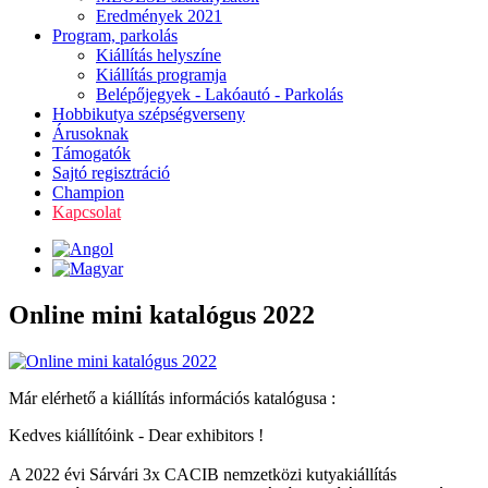
Eredmények 2021
Program, parkolás
Kiállítás helyszíne
Kiállítás programja
Belépőjegyek - Lakóautó - Parkolás
Hobbikutya szépségverseny
Árusoknak
Támogatók
Sajtó regisztráció
Champion
Kapcsolat
Online mini katalógus 2022
Már elérhető a kiállítás információs katalógusa :
Kedves kiállítóink - Dear exhibitors !
A 2022 évi Sárvári 3x CACIB nemzetközi kutyakiállítás