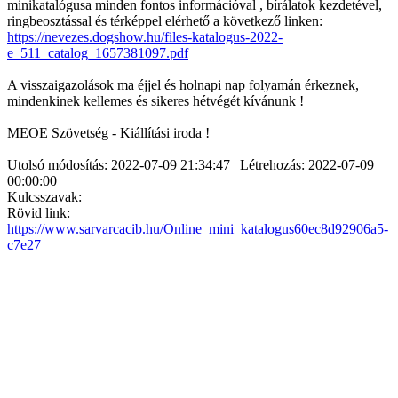
minikatalógusa minden fontos információval , bírálatok kezdetével,
ringbeosztással és térképpel elérhető a következő linken:
https://nevezes.dogshow.hu/files-katalogus-2022-
e_511_catalog_1657381097.pdf
A visszaigazolások ma éjjel és holnapi nap folyamán érkeznek,
mindenkinek kellemes és sikeres hétvégét kívánunk !
MEOE Szövetség - Kiállítási iroda !
Utolsó módosítás: 2022-07-09 21:34:47 | Létrehozás: 2022-07-09
00:00:00
Kulcsszavak:
Rövid link:
https://www.sarvarcacib.hu/Online_mini_katalogus60ec8d92906a5-
c7e27