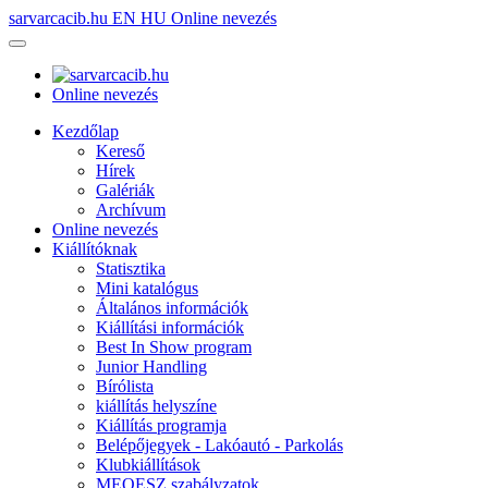
sarvarcacib.hu
EN
HU
Online nevezés
Online nevezés
Kezdőlap
Kereső
Hírek
Galériák
Archívum
Online nevezés
Kiállítóknak
Statisztika
Mini katalógus
Általános információk
Kiállítási információk
Best In Show program
Junior Handling
Bírólista
kiállítás helyszíne
Kiállítás programja
Belépőjegyek - Lakóautó - Parkolás
Klubkiállítások
MEOESZ szabályzatok