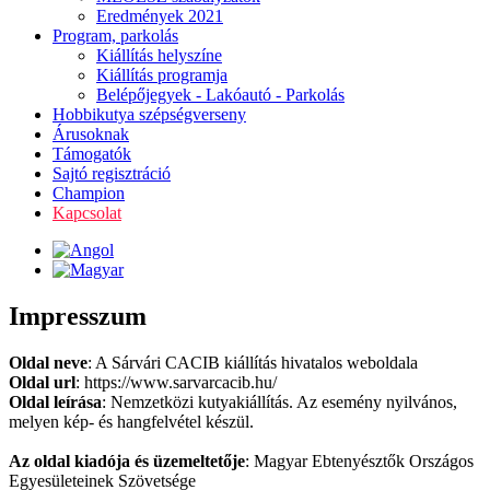
Eredmények 2021
Program, parkolás
Kiállítás helyszíne
Kiállítás programja
Belépőjegyek - Lakóautó - Parkolás
Hobbikutya szépségverseny
Árusoknak
Támogatók
Sajtó regisztráció
Champion
Kapcsolat
Impresszum
Oldal neve
: A Sárvári CACIB kiállítás hivatalos weboldala
Oldal url
: https://www.sarvarcacib.hu/
Oldal leírása
: Nemzetközi kutyakiállítás. Az esemény nyilvános,
melyen kép- és hangfelvétel készül.
Az oldal kiadója és üzemeltetője
: Magyar Ebtenyésztők Országos
Egyesületeinek Szövetsége