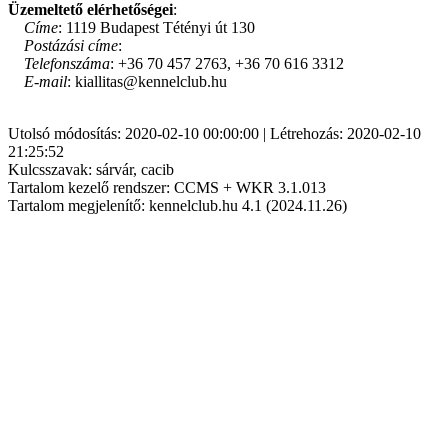
Üzemeltető elérhetőségei
:
Címe
: 1119 Budapest Tétényi út 130
Postázási címe
:
Telefonszáma
: +36 70 457 2763, +36 70 616 3312
E-mail
: kiallitas@kennelclub.hu
Utolsó módosítás: 2020-02-10 00:00:00 | Létrehozás: 2020-02-10
21:25:52
Kulcsszavak: sárvár, cacib
Tartalom kezelő rendszer: CCMS + WKR 3.1.013
Tartalom megjelenítő: kennelclub.hu 4.1 (2024.11.26)