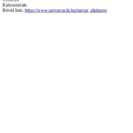
Kulcsszavak:
Rövid link:
https://www.sarvarcacib.hu/sarvar_altalanos