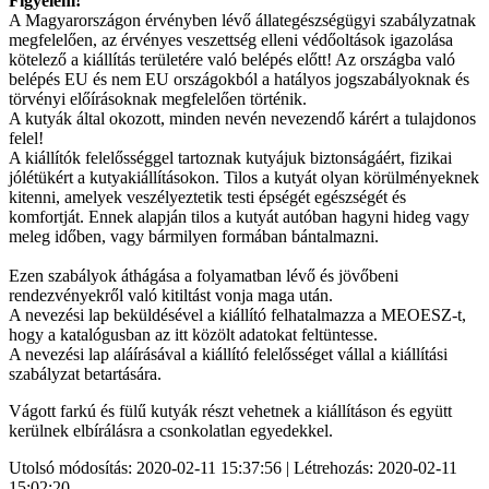
Figyelem!
A Magyarországon érvényben lévő állategészségügyi szabályzatnak
megfelelően, az érvényes veszettség elleni védőoltások igazolása
kötelező a kiállítás területére való belépés előtt! Az országba való
belépés EU és nem EU országokból a hatályos jogszabályoknak és
törvényi előírásoknak megfelelően történik.
A kutyák által okozott, minden nevén nevezendő kárért a tulajdonos
felel!
A kiállítók felelősséggel tartoznak kutyájuk biztonságáért, fizikai
jólétükért a kutyakiállításokon. Tilos a kutyát olyan körülményeknek
kitenni, amelyek veszélyeztetik testi épségét egészségét és
komfortját. Ennek alapján tilos a kutyát autóban hagyni hideg vagy
meleg időben, vagy bármilyen formában bántalmazni.
Ezen szabályok áthágása a folyamatban lévő és jövőbeni
rendezvényekről való kitiltást vonja maga után.
A nevezési lap beküldésével a kiállító felhatalmazza a MEOESZ-t,
hogy a katalógusban az itt közölt adatokat feltüntesse.
A nevezési lap aláírásával a kiállító felelősséget vállal a kiállítási
szabályzat betartására.
Vágott farkú és fülű kutyák részt vehetnek a kiállításon és együtt
kerülnek elbírálásra a csonkolatlan egyedekkel.
Utolsó módosítás: 2020-02-11 15:37:56 | Létrehozás: 2020-02-11
15:02:20