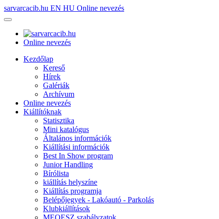
sarvarcacib.hu
EN
HU
Online nevezés
Online nevezés
Kezdőlap
Kereső
Hírek
Galériák
Archívum
Online nevezés
Kiállítóknak
Statisztika
Mini katalógus
Általános információk
Kiállítási információk
Best In Show program
Junior Handling
Bírólista
kiállítás helyszíne
Kiállítás programja
Belépőjegyek - Lakóautó - Parkolás
Klubkiállítások
MEOESZ szabályzatok