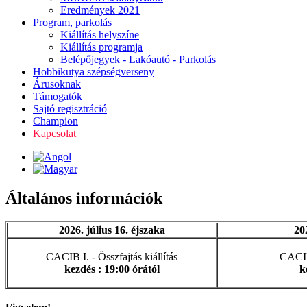
Eredmények 2021
Program, parkolás
Kiállítás helyszíne
Kiállítás programja
Belépőjegyek - Lakóautó - Parkolás
Hobbikutya szépségverseny
Árusoknak
Támogatók
Sajtó regisztráció
Champion
Kapcsolat
Általános információk
2026. július 16. éjszaka
20
CACIB I. - Összfajtás kiállítás
CACIB 
kezdés : 19:00 órától
k